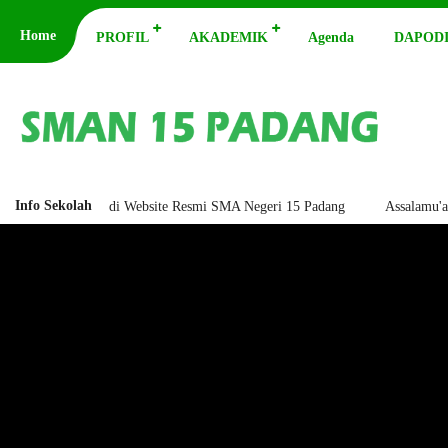
Home
PROFIL
AKADEMIK
Agenda
DAPODI
Info Sekolah
Datang di Website Resmi SMA Negeri 15 Padang
Assalamu'alaikum wara