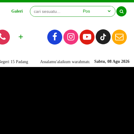
Galeri
Video
+
Sabtu, 08 Agu 2026
dang
Assalamu'alaikum warahmatullahi wabarakatuh. Selamat Datang d