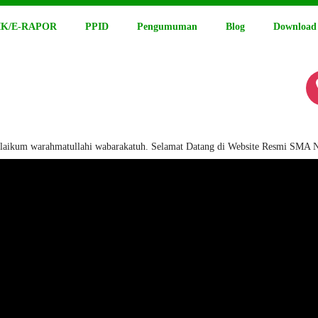
K/E-RAPOR
PPID
Pengumuman
Blog
Download
hmatullahi wabarakatuh. Selamat Datang di Website Resmi SMA Negeri 15 Pa