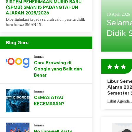
SISTEM PENERIMAAN MURID BARU
Bantua
Pember
Pembe
(SPMB) SMAN 15 PADANGTAHUN
AJARAN 2025/2026
Lampu
Berper
Banjir
5 Mei 2026
10 April 2026
Selama
Diberitahukan kepada seluruh calon peserta didik
Selama
baru bahwa SMAN 15..
SMAN 15 Padan
SMAN 15 Padan
Kepala Sekola
Didik 
Untuk melihal
Bantuan ini d
peringkat kela
royong untuk 
NISN-mu!
Padang yang t
dua, dan tiga di
banjir. Aksi pe
Blog Guru
humas
Cara Browsing di
Google yang Baik dan
Benar
Libur Seme
Ajaran 20
humas
Semester 
CEMAS ATAU
Lihat Agenda..
KECEMASAN?
humas
ZENI SYAFRINA
No Farewell Party