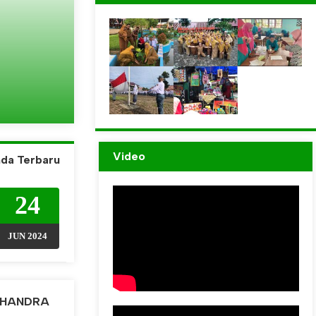
o
,
Video
da Terbaru
24
JUN 2024
ANDRA
LINDA SASTRAWATI