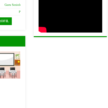
Guru Sosiologi
JAB
Guru Fisika
PNS
STAT
PNS
FIL
LIHAT PROFIL