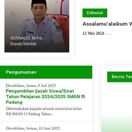
Editorial
Assalamu’alaikum 
ak pada usaha, bukan pada hasil. Usaha dengan
"...Hidup ada
12 Mei 2024
- ...
dalah kemenangan yang hakiki...."
GUSNALDI, M.Pd.
Mahatma Gandhi
Kepala Sekolah
Pengumuman
Berita Te
Diterbitkan, Jumat, 4 Juli 2025
Pengambilan Ijazah Siswa/Siswi
Tahun Pelajaran 2024/2025 SMAN 15
Padang
Diberitahukan kepada seluruh siswa/siswi kelas
XII SMAN 15 Padang Tahun..
9 Desember 20
SMAN 1
Diterbitkan, Selasa, 10 Juni 2025
20 Januari 202
20 Desember 2