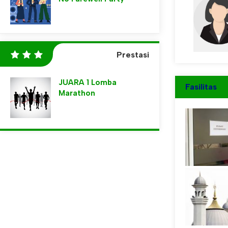
omi
JAB
Guru PAI
PNS
STAT
PPPK
LIHAT PROFIL
Prestasi
JUARA 1 Lomba
Fasilitas
Marathon