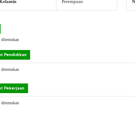
 Kelamin
Perempuan
N
k ditemukan
t Pendidikan
k ditemukan
t Pekerjaan
k ditemukan