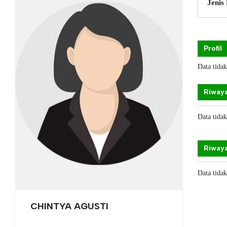
Jenis
Profil
Data tida
Riwaya
Data tida
Riwaya
Data tida
CHINTYA AGUSTI