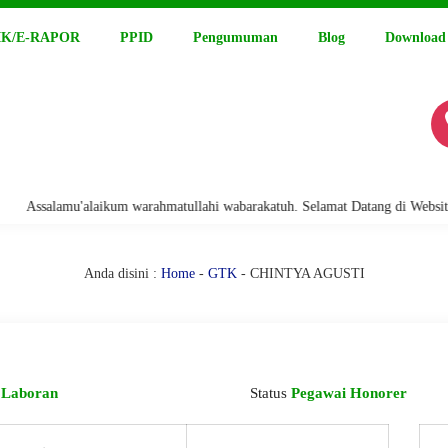
K/E-RAPOR
PPID
Pengumuman
Blog
Download
ssalamu'alaikum warahmatullahi wabarakatuh. Selamat Datang di Website Re
Anda disini :
Home
-
GTK
- CHINTYA AGUSTI
i
Laboran
Status
Pegawai Honorer