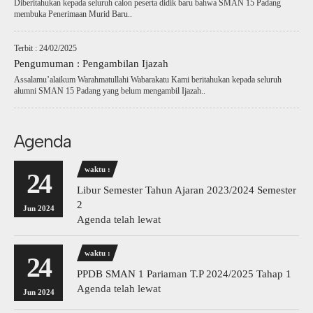
Diberitahukan kepada seluruh calon peserta didik baru bahwa SMAN 15 Padang
membuka Penerimaan Murid Baru..
Terbit : 24/02/2025
Pengumuman : Pengambilan Ijazah
Assalamu’alaikum Warahmatullahi Wabarakatu Kami beritahukan kepada seluruh
alumni SMAN 15 Padang yang belum mengambil Ijazah..
Agenda
waktu :
24
Libur Semester Tahun Ajaran 2023/2024 Semester
2
Jun 2024
Agenda telah lewat
waktu :
24
PPDB SMAN 1 Pariaman T.P 2024/2025 Tahap 1
Agenda telah lewat
Jun 2024