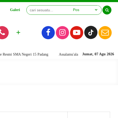
Galeri
Video
+
Jumat, 07 Agu 2026
smi SMA Negeri 15 Padang
Assalamu'alaikum warahmatullahi wabarakat