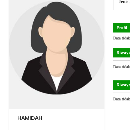
Jenis
Profil
Data tida
Riwaya
Data tida
Riwaya
Data tida
HAMIDAH