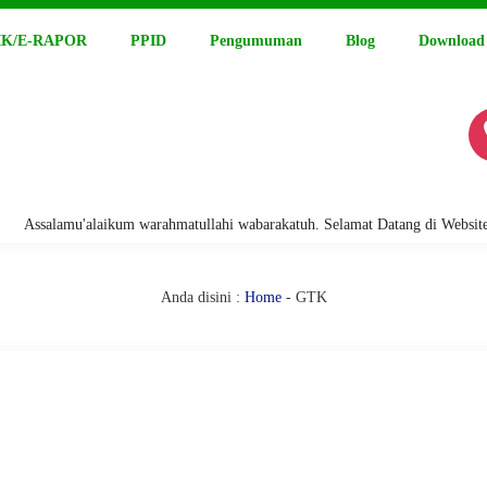
K/E-RAPOR
PPID
Pengumuman
Blog
Download
alamu'alaikum warahmatullahi wabarakatuh. Selamat Datang di Website Resm
Anda disini :
Home
-
GTK