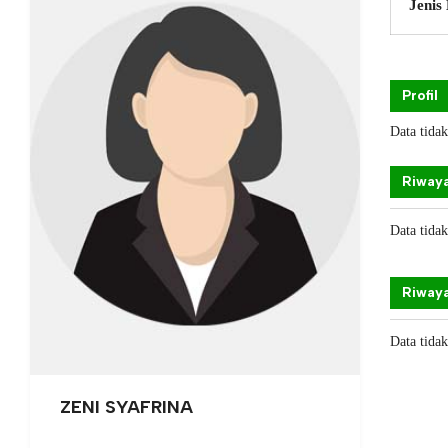
Jenis
Profil
Data tida
Riwaya
Data tida
Riwaya
Data tida
ZENI SYAFRINA