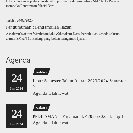
Diberitahukan kepada seluruh calon peserta didik baru bahwa SMAN 15 Padang
membuka Penerimaan Murid Baru..
Terbit : 24/02/2025
Pengumuman : Pengambilan Ijazah
Assalamu’alaikum Warahmatullahi Wabarakatu Kami beritahukan kepada seluruh
alumni SMAN 15 Padang yang belum mengambil Ijazah..
Agenda
waktu :
24
Libur Semester Tahun Ajaran 2023/2024 Semester
2
Jun 2024
Agenda telah lewat
waktu :
24
PPDB SMAN 1 Pariaman T.P 2024/2025 Tahap 1
Agenda telah lewat
Jun 2024