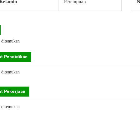
 Kelamin
Perempuan
N
k ditemukan
t Pendidikan
k ditemukan
t Pekerjaan
k ditemukan