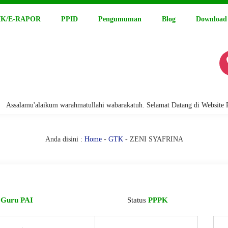
K/E-RAPOR
PPID
Pengumuman
Blog
Download
alamu'alaikum warahmatullahi wabarakatuh. Selamat Datang di Website Resm
Anda disini :
Home
-
GTK
- ZENI SYAFRINA
i
Guru PAI
Status
PPPK