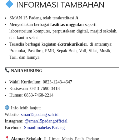
INFORMASI TAMBAHAN
SMAN 15 Padang telah terakreditasi
A
Menyediakan berbagai
fasilitas unggulan
seperti
laboratorium komputer, perpustakaan digital, masjid sekolah,
dan kantin sehat.
Tersedia berbagai kegiatan
ekstrakurikuler
, di antaranya:
Pramuka, Paskibra, PMR, Sepak Bola, Voli, Silat, Musik,
Tari, dan lainnya.
NARAHUBUNG
:
Wakil Kurikulum: 0823-1243-4647
Kesiswaan: 0813-7690-3418
Humas: 0853-7468-2214
Info lebih lanjut:
Website:
sman15padang.sch.id
Instagram:
@sman15padangofficial
Facebook:
Smanlimabelas Padang
Alamat Sekolah
: Jl. Limau Manis, Pauh, Padang