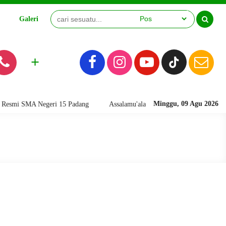
Galeri
Video
+
Minggu, 09 Agu 2026
smi SMA Negeri 15 Padang
Assalamu'alaikum warahmatullahi wabarakatu