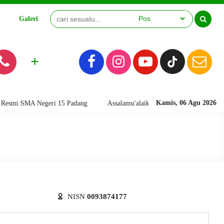
Galeri
Video
+
Kamis, 06 Agu 2026
i SMA Negeri 15 Padang
Assalamu'alaikum warahmatullahi wabarakatuh
NISN
0093874177