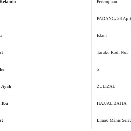
 Kelamin
Perempuan
PADANG, 28 Apri
a
Islam
at
Taruko Rodi No3
ke
5
 Ayah
ZULIZAL
 Ibu
HAJJAL BAITA
at
Limau Manis Sela