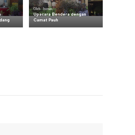
Oleh : humas
n
Upacara Bendera dengan
dang
Camat Pauh