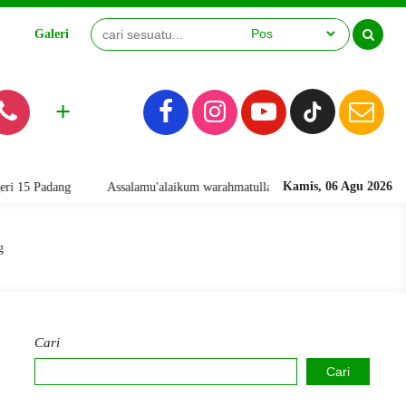
Galeri
Video
+
Kamis, 06 Agu 2026
Assalamu'alaikum warahmatullahi wabarakatuh. Selamat Datang di Website R
g
Cari
Cari