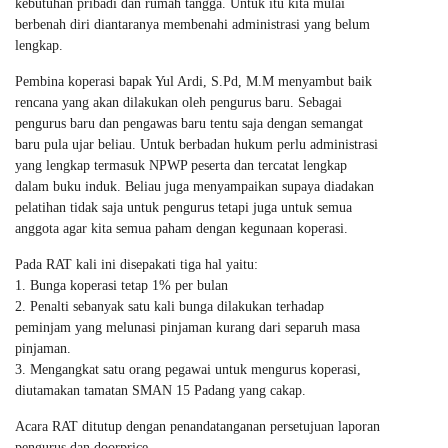
kebutuhan pribadi dan rumah tangga. Untuk itu kita mulai
berbenah diri diantaranya membenahi administrasi yang belum
lengkap.
Pembina koperasi bapak Yul Ardi, S.Pd, M.M menyambut baik
rencana yang akan dilakukan oleh pengurus baru. Sebagai
pengurus baru dan pengawas baru tentu saja dengan semangat
baru pula ujar beliau. Untuk berbadan hukum perlu administrasi
yang lengkap termasuk NPWP peserta dan tercatat lengkap
dalam buku induk. Beliau juga menyampaikan supaya diadakan
pelatihan tidak saja untuk pengurus tetapi juga untuk semua
anggota agar kita semua paham dengan kegunaan koperasi.
Pada RAT kali ini disepakati tiga hal yaitu:
1. Bunga koperasi tetap 1% per bulan
2. Penalti sebanyak satu kali bunga dilakukan terhadap
peminjam yang melunasi pinjaman kurang dari separuh masa
pinjaman.
3. Mengangkat satu orang pegawai untuk mengurus koperasi,
diutamakan tamatan SMAN 15 Padang yang cakap.
Acara RAT ditutup dengan penandatanganan persetujuan laporan
pengurus dan doorprice.