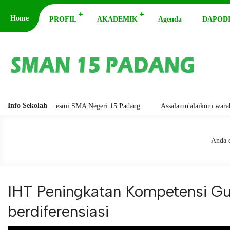
Home
PROFIL
AKADEMIK
Agenda
DAPODI
Info Sekolah
g di Website Resmi SMA Negeri 15 Padang
Assalamu'alaikum warahmatu
Anda d
IHT Peningkatan Kompetensi G
berdiferensiasi