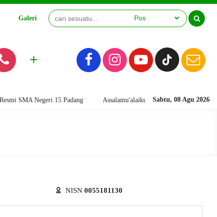
Galeri
Video
+
Sabtu, 08 Agu 2026
i SMA Negeri 15 Padang
Assalamu'alaikum warahmatullahi wabarakatuh
NISN
0055181130