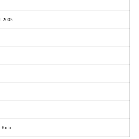
i 2005
o
o Koto