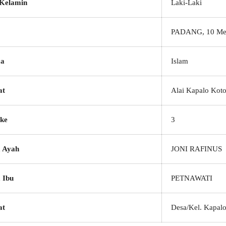
 Kelamin
Laki-Laki
PADANG, 10 Me
a
Islam
at
Alai Kapalo Kot
ke
3
 Ayah
JONI RAFINUS
 Ibu
PETNAWATI
at
Desa/Kel. Kapal