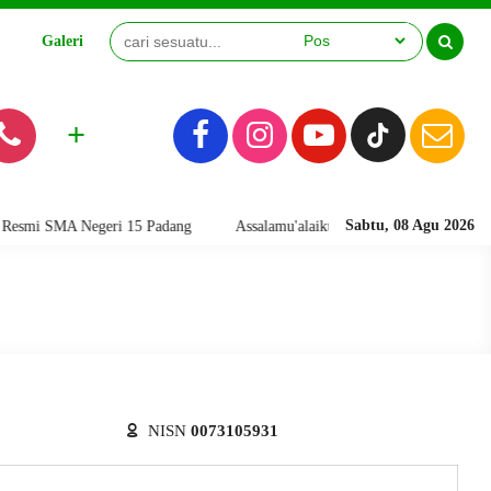
Galeri
Video
+
Sabtu, 08 Agu 2026
smi SMA Negeri 15 Padang
Assalamu'alaikum warahmatullahi wabarakatu
NISN
0073105931