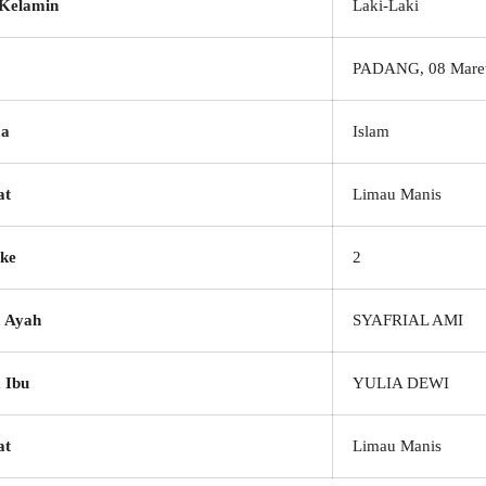
 Kelamin
Laki-Laki
PADANG, 08 Mare
a
Islam
at
Limau Manis
ke
2
 Ayah
SYAFRIAL AMI
 Ibu
YULIA DEWI
at
Limau Manis