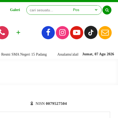
Galeri
Video
+
Jumat, 07 Agu 2026
mi SMA Negeri 15 Padang
Assalamu'alaikum warahmatullahi wabarakatu
NISN
0079527504