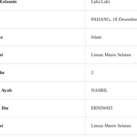
 Kelamin
Laki-Laki
PADANG, 18 Desember
a
Islam
at
Limau Manis Selatan
ke
2
 Ayah
NASRIL
 Ibu
ERNIWATI
at
Limau Manis Selatan