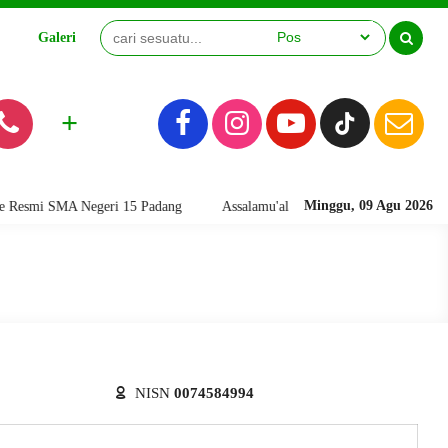
Galeri
Video
+
Minggu, 09 Agu 2026
smi SMA Negeri 15 Padang
Assalamu'alaikum warahmatullahi wabarakatu
NISN
0074584994