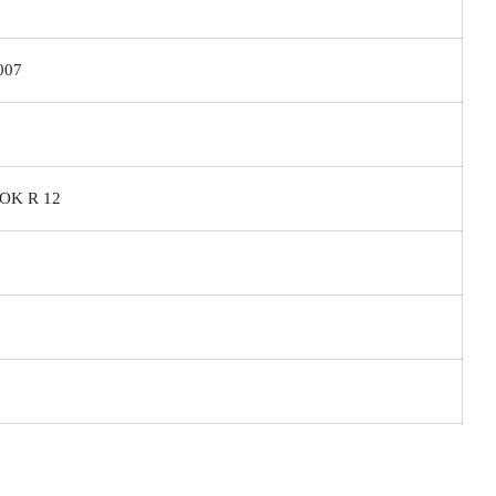
007
OK R 12