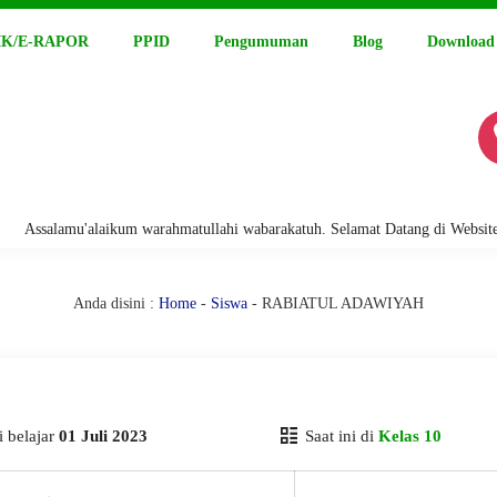
K/E-RAPOR
PPID
Pengumuman
Blog
Download
salamu'alaikum warahmatullahi wabarakatuh. Selamat Datang di Website Res
Anda disini :
Home
-
Siswa
- RABIATUL ADAWIYAH
 belajar
01 Juli 2023
Saat ini di
Kelas 10