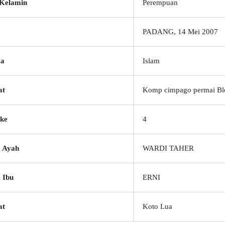
 Kelamin
Perempuan
PADANG, 14 Mei 2007
a
Islam
at
Komp cimpago permai Bl
ke
4
 Ayah
WARDI TAHER
 Ibu
ERNI
at
Koto Lua