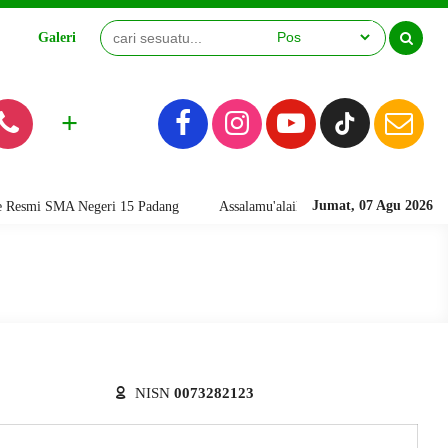
Galeri
Video
+
Jumat, 07 Agu 2026
mi SMA Negeri 15 Padang
Assalamu'alaikum warahmatullahi wabarakatu
NISN
0073282123