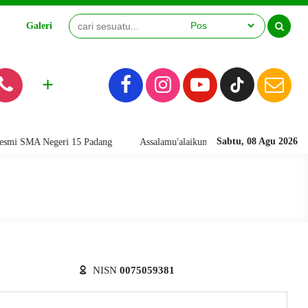
Galeri
Video
+
Sabtu, 08 Agu 2026
 SMA Negeri 15 Padang
Assalamu'alaikum warahmatullahi wabarakatuh. 
NISN
0075059381