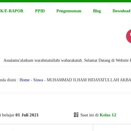
K/E-RAPOR
PPID
Pengumuman
Blog
Download
lamu'alaikum warahmatullahi wabarakatuh. Selamat Datang di Website Resm
nda disini :
Home
-
Siswa
- MUHAMMAD ILHAM HIDAYATULLAH AKB
 belajar
01 Juli 2021
Saat ini di
Kelas 12