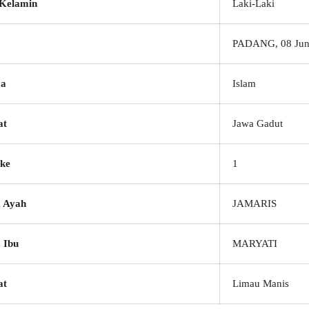
 Kelamin
Laki-Laki
PADANG, 08 Jun
a
Islam
at
Jawa Gadut
ke
1
 Ayah
JAMARIS
 Ibu
MARYATI
at
Limau Manis