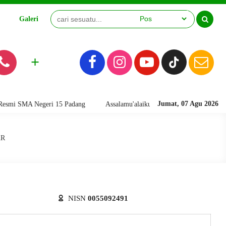
Galeri
Video
+
Jumat, 07 Agu 2026
i SMA Negeri 15 Padang
Assalamu'alaikum warahmatullahi wabarakatuh.
AR
NISN
0055092491