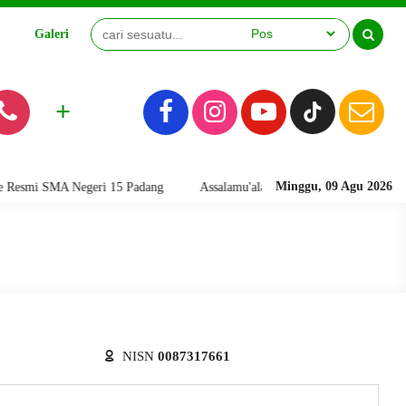
Galeri
Video
+
Minggu, 09 Agu 2026
smi SMA Negeri 15 Padang
Assalamu'alaikum warahmatullahi wabarakatu
NISN
0087317661