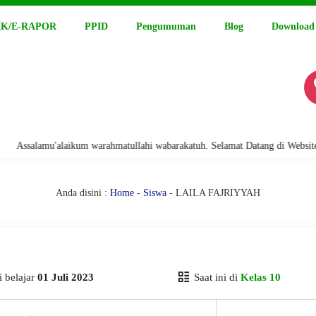
K/E-RAPOR
PPID
Pengumuman
Blog
Download
salamu'alaikum warahmatullahi wabarakatuh. Selamat Datang di Website Re
Anda disini :
Home
-
Siswa
- LAILA FAJRIYYAH
 belajar
01 Juli 2023
Saat ini di
Kelas 10