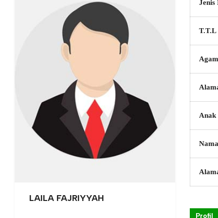
Jenis
T.T.L
Agam
Alam
Anak 
Nama
Alam
LAILA FAJRIYYAH
Profil