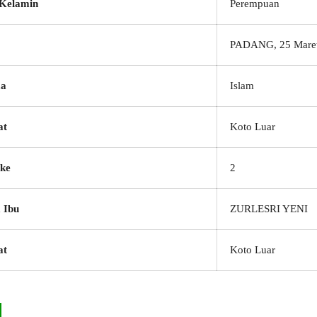
 Kelamin
Perempuan
PADANG, 25 Mare
a
Islam
at
Koto Luar
ke
2
 Ibu
ZURLESRI YENI
at
Koto Luar