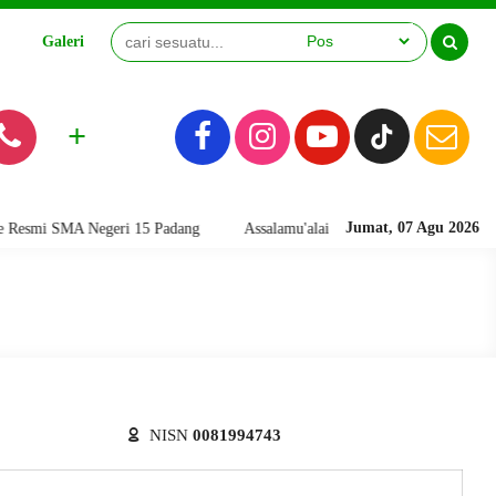
Galeri
Video
+
Jumat, 07 Agu 2026
mi SMA Negeri 15 Padang
Assalamu'alaikum warahmatullahi wabarakatu
NISN
0081994743