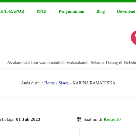
K/E-RAPOR
PPID
Pengumuman
Blog
Download
salamu'alaikum warahmatullahi wabarakatuh. Selamat Datang di Website Res
Anda disini :
Home
-
Siswa
- KARINA RAMADISKA
 belajar
01 Juli 2023
Saat ini di
Kelas 10