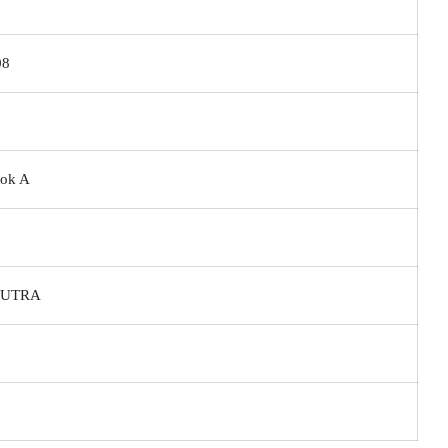
08
lok A
PUTRA