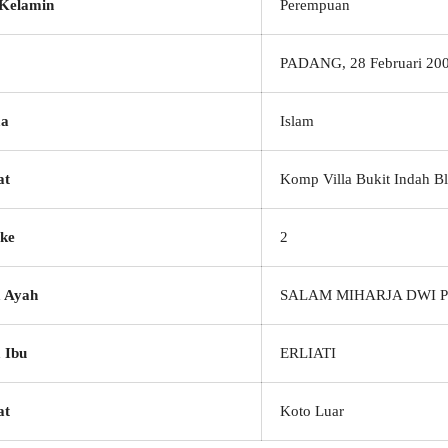
 Kelamin
Perempuan
PADANG, 28 Februari 20
a
Islam
at
Komp Villa Bukit Indah B
ke
2
 Ayah
SALAM MIHARJA DWI 
 Ibu
ERLIATI
at
Koto Luar