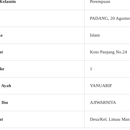
 Kelamin
Perempuan
PADANG, 20 Agustus
a
Islam
at
Koto Panjang No.24
ke
1
 Ayah
YANUARIF
 Ibu
AJIWARNITA
at
Desa/Kel. Limau Man