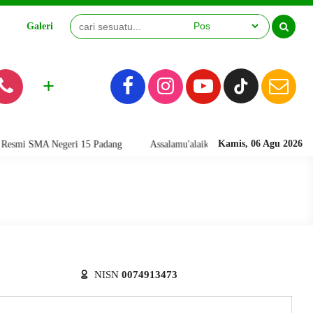
Galeri
Video
+
Kamis, 06 Agu 2026
smi SMA Negeri 15 Padang
Assalamu'alaikum warahmatullahi wabarakatu
NISN
0074913473