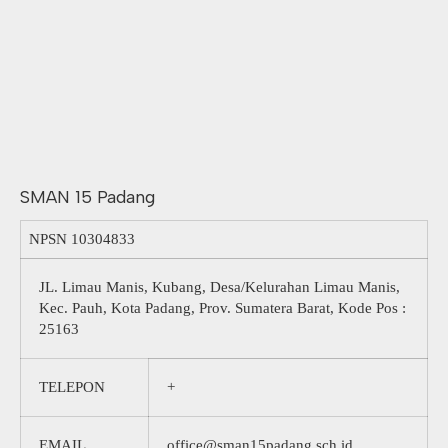
SMAN 15 Padang
NPSN
10304833
JL. Limau Manis, Kubang, Desa/Kelurahan Limau Manis,
Kec. Pauh, Kota Padang, Prov. Sumatera Barat, Kode Pos :
25163
TELEPON
+
EMAIL
office@sman15padang.sch.id