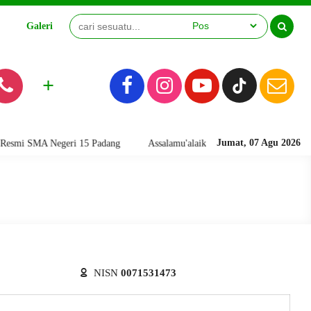
Galeri
Video
+
Jumat, 07 Agu 2026
i SMA Negeri 15 Padang
Assalamu'alaikum warahmatullahi wabarakatuh
NISN
0071531473