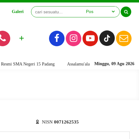
Galeri
Video
+
Minggu, 09 Agu 2026
mi SMA Negeri 15 Padang
Assalamu'alaikum warahmatullahi wabarakatuh
NISN
0071262535