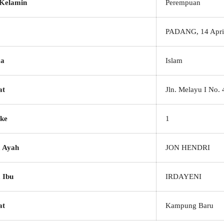
 Kelamin
Perempuan
PADANG, 14 Apri
a
Islam
at
Jln. Melayu I No. 
ke
1
 Ayah
JON HENDRI
 Ibu
IRDAYENI
at
Kampung Baru