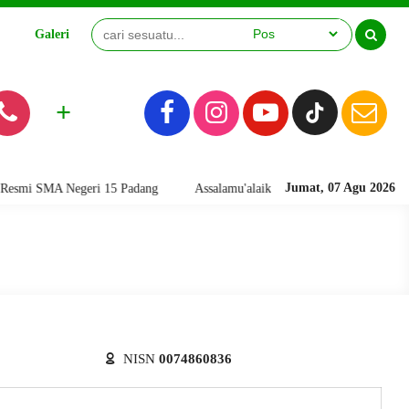
Galeri
Video
+
Jumat, 07 Agu 2026
i SMA Negeri 15 Padang
Assalamu'alaikum warahmatullahi wabarakatuh
NISN
0074860836