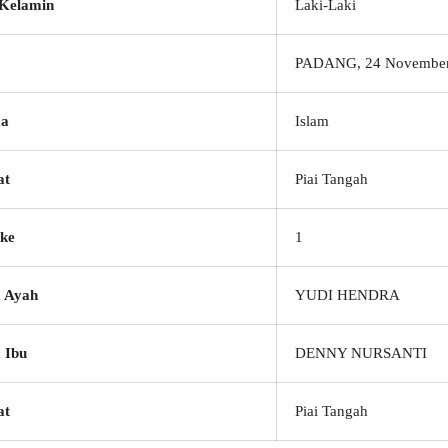
 Kelamin
Laki-Laki
PADANG, 24 November
a
Islam
at
Piai Tangah
ke
1
 Ayah
YUDI HENDRA
 Ibu
DENNY NURSANTI
at
Piai Tangah