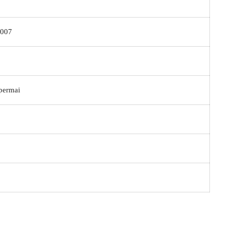
007
permai