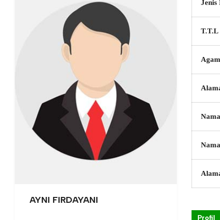
Jenis
T.T.L
Agam
Alam
Nama
Nama
Alam
AYNI FIRDAYANI
Profil