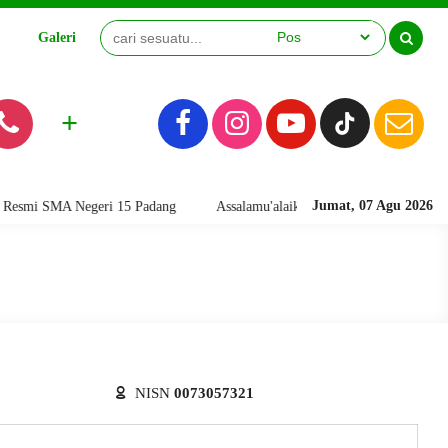
Galeri
Video
+
Jumat, 07 Agu 2026
mi SMA Negeri 15 Padang
Assalamu'alaikum warahmatullahi wabarakatu
NISN
0073057321