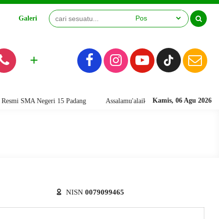
Galeri
Video
+
Kamis, 06 Agu 2026
mi SMA Negeri 15 Padang
Assalamu'alaikum warahmatullahi wabarakatuh
NISN
0079099465