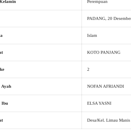
 Kelamin
Perempuan
PADANG, 20 Desember
a
Islam
at
KOTO PANJANG
ke
2
 Ayah
NOFAN AFRIANDI
 Ibu
ELSA YASNI
at
Desa/Kel. Limau Manis