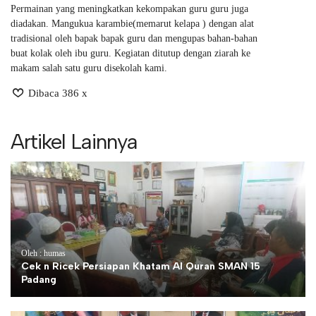
Permainan yang meningkatkan kekompakan guru guru juga
diadakan. Mangukua karambie(memarut kelapa ) dengan alat
tradisional oleh bapak bapak guru dan mengupas bahan-bahan
buat kolak oleh ibu guru. Kegiatan ditutup dengan ziarah ke
makam salah satu guru disekolah kami.
Dibaca 386 x
Artikel Lainnya
Oleh : humas
Cek n Ricek Persiapan Khatam Al Quran SMAN 15
Padang