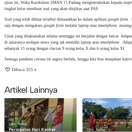
ujian ini, Waka Kurikulum SMAN 15 Padang mengintruksikan kepada majeli
tingkat kelas membuat soal yang akan diujikan saat PAS.
Soal yang telah dibuat tersebut dimasukkan ke dalam aplikasi
google
form
. 
saja dengan mengakses
google
form
melalui laptop atau
smartphone
masing-
Ujian yang dilaksanakan selama seminggu ini berjalan dengan lancar. Adapun
di antaranya terdapat siswa yang tak memilki laptop atau
smartphone
. Adapu
sebanyak 15 orang dengan rincian 9 orang kelas X dan 6 orang kelas XI.
Semoga pandemi corona ini segera berlalu, hingga kita bias menjalani kativ
Dibaca 355 x
Artikel Lainnya
Oleh : humas
Peringatan Hari Kanker
Oleh : humas