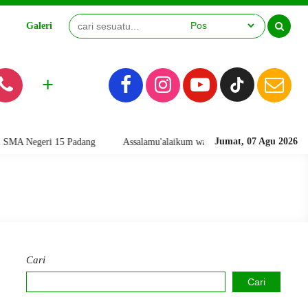
Galeri
Video
+
Jumat, 07 Agu 2026
eri 15 Padang
Assalamu'alaikum warahmatullahi wabarakatuh. Selamat
Cari
Cari