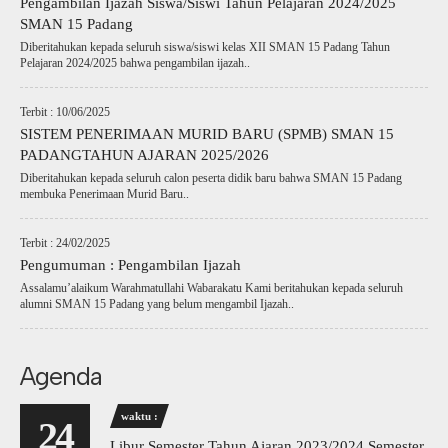
Pengambilan Ijazah Siswa/Siswi Tahun Pelajaran 2024/2025
SMAN 15 Padang
Diberitahukan kepada seluruh siswa/siswi kelas XII SMAN 15 Padang Tahun
Pelajaran 2024/2025 bahwa pengambilan ijazah..
Terbit : 10/06/2025
SISTEM PENERIMAAN MURID BARU (SPMB) SMAN 15
PADANGTAHUN AJARAN 2025/2026
Diberitahukan kepada seluruh calon peserta didik baru bahwa SMAN 15 Padang
membuka Penerimaan Murid Baru..
Terbit : 24/02/2025
Pengumuman : Pengambilan Ijazah
Assalamu’alaikum Warahmatullahi Wabarakatu Kami beritahukan kepada seluruh
alumni SMAN 15 Padang yang belum mengambil Ijazah..
Agenda
waktu :
24
Libur Semester Tahun Ajaran 2023/2024 Semester