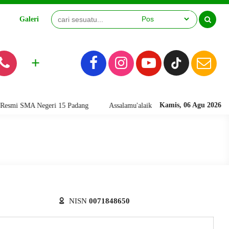
Galeri
Video
+
Kamis, 06 Agu 2026
i SMA Negeri 15 Padang
Assalamu'alaikum warahmatullahi wabarakatuh
NISN
0071848650