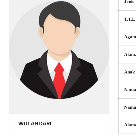
Jenis
T.T.L
Agam
Alam
Anak 
Nama
Nama
WULANDARI
Alam