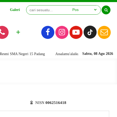
Galeri
Video
+
Sabtu, 08 Agu 2026
i SMA Negeri 15 Padang
Assalamu'alaikum warahmatullahi wabarakatuh
NISN
0062516418