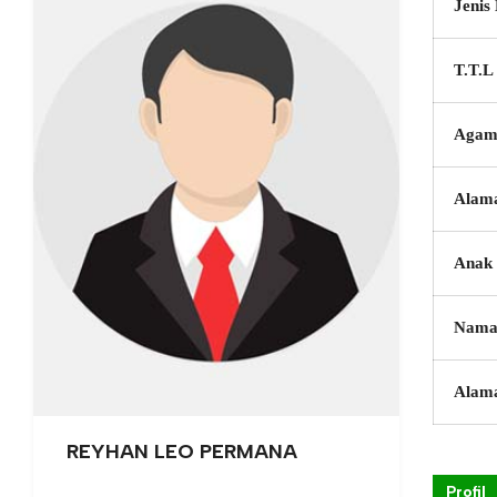
Jenis
T.T.L
Agam
Alam
Anak 
Nama
Alam
REYHAN LEO PERMANA
Profil