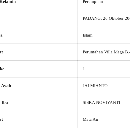
 Kelamin
Perempuan
PADANG, 26 Oktober 20
a
Islam
at
Perumahan Villa Mega B.
ke
1
 Ayah
JALMIANTO
 Ibu
SISKA NOVIYANTI
at
Mata Air