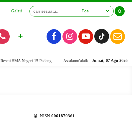
Galeri
Video
+
Jumat, 07 Agu 2026
i SMA Negeri 15 Padang
Assalamu'alaikum warahmatullahi wabarakatuh
NISN
0061879361