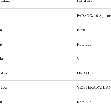
 Kelamin
Laki-Laki
PADANG, 10 Agustus
a
Islam
at
Koto Lua
ke
3
 Ayah
FIRDAUS
 Ibu
YESSI EKAWATI, A
at
Koto Lua