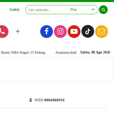
Galeri
Video
+
Sabtu, 08 Agu 2026
mi SMA Negeri 15 Padang
Assalamu'alaikum warahmatullahi wabarakatu
NISN
0066968916