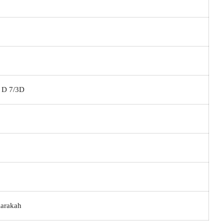
 D 7/3D
Karakah