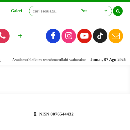
Galeri
Video
+
Jumat, 07 Agu 2026
Assalamu'alaikum warahmatullahi wabarakatuh. Selamat Datang di Website 
NISN
0076544432