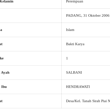
 Kelamin
Perempuan
PADANG, 31 Oktober 2006
a
Islam
at
Bakti Karya
ke
1
 Ayah
SALBANI
 Ibu
HENDRAWATI
at
Desa/Kel. Tanah Sirah Piai