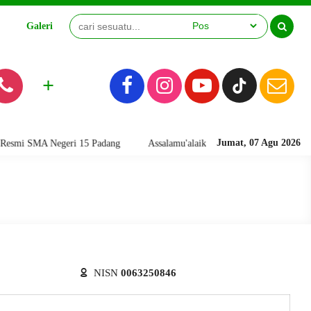
Galeri
Video
+
Jumat, 07 Agu 2026
i SMA Negeri 15 Padang
Assalamu'alaikum warahmatullahi wabarakatuh
NISN
0063250846