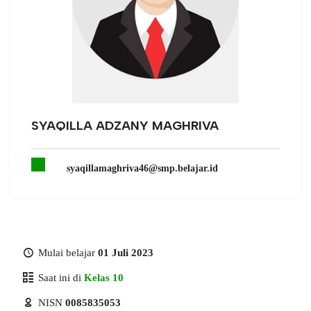
SYAQILLA ADZANY MAGHRIVA
syaqillamaghriva46@smp.belajar.id
Mulai belajar
01 Juli 2023
Saat ini di
Kelas 10
NISN
0085835053